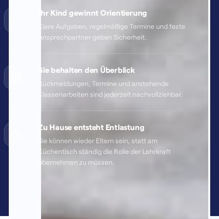
Ihr Kind gewinnt Orientierung
Klare Aufgaben, regelmäßige Termine und feste
Ansprechpartner geben Sicherheit.
Sie behalten den Überblick
Rückmeldungen, Termine und anstehende
Klassenarbeiten sind jederzeit nachvollziehbar.
Zu Hause entsteht Entlastung
Sie können wieder Eltern sein, statt am
Küchentisch ständig die Rolle der Lehrkraft
übernehmen zu müssen.