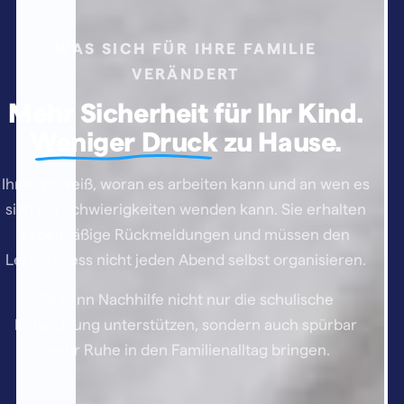
WAS SICH FÜR IHRE FAMILIE
VERÄNDERT
Mehr Sicherheit für Ihr Kind.
Weniger Druck
zu Hause.
Ihr Kind weiß, woran es arbeiten kann und an wen es
sich bei Schwierigkeiten wenden kann. Sie erhalten
regelmäßige Rückmeldungen und müssen den
Lernprozess nicht jeden Abend selbst organisieren.
So kann Nachhilfe nicht nur die schulische
Entwicklung unterstützen, sondern auch spürbar
mehr Ruhe in den Familienalltag bringen.