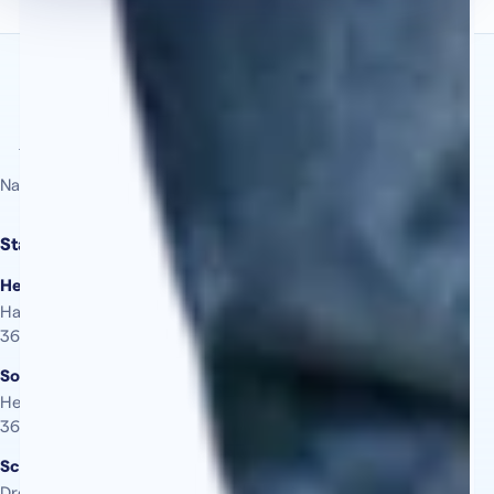
Nachhilfe vor Ort. Persönlich. Inhabergeführt.
Standorte
Heringen
Hauptstraße 13
36266 Heringen (Werra)
Sontra
Herrenstraße 17
36205 Sontra
Schenklengsfeld
Dreienbergstraße 17