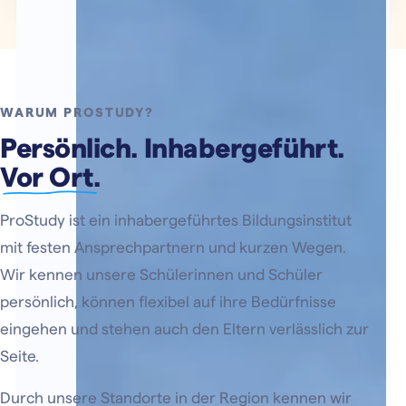
WARUM PROSTUDY?
Persönlich. Inhabergeführt.
Vor Ort.
ProStudy ist ein inhabergeführtes Bildungsinstitut
mit festen Ansprechpartnern und kurzen Wegen.
Wir kennen unsere Schülerinnen und Schüler
persönlich, können flexibel auf ihre Bedürfnisse
eingehen und stehen auch den Eltern verlässlich zur
Seite.
Durch unsere Standorte in der Region kennen wir