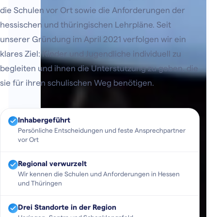
die Schulen vor Ort sowie die Anforderungen der
hessischen und thüringischen Lehrpläne. Seit
unserer Gründung im April 2021 verfolgen wir ein
klares Ziel: Kinder und Jugendliche individuell zu
begleiten und ihnen die Unterstützung zu geben, die
sie für ihren schulischen Weg benötigen.
Inhabergeführt
Persönliche Entscheidungen und feste Ansprechpartner
vor Ort
Regional verwurzelt
Wir kennen die Schulen und Anforderungen in Hessen
und Thüringen
Drei Standorte in der Region