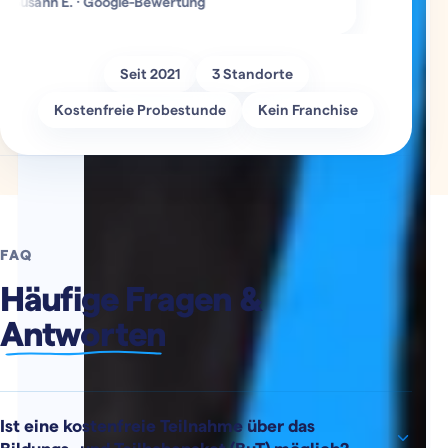
ann E. · Google-Bewertung
Seit 2021
3 Standorte
Kostenfreie Probestunde
Kein Franchise
FAQ
Häufige Fragen &
Antworten
Ist eine kostenfreie Teilnahme über das