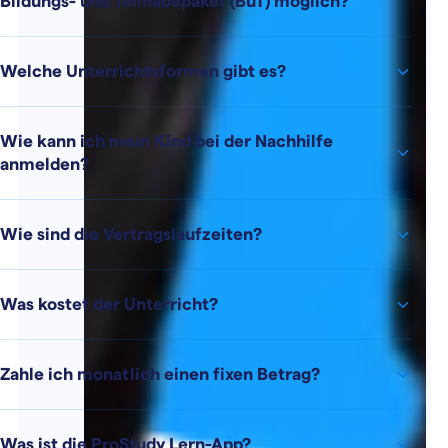
Bildungs- und Teilhabepaket (BuT) möglich?
Welche Unterrichtsformen gibt es?
Wie kann ich mein Kind bei der Nachhilfe
anmelden?
Wie sind die Vertragslaufzeiten?
Was kostet der Unterricht?
Zahle ich monatlich einen fixen Betrag?
Was ist die ProStudy Lern-App?