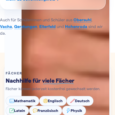
Auch für Schülerinnen und Schüler aus
Obersuhl
,
Vacha
,
Gerstungen
,
Eiterfeld
und
Hohenroda
sind wir
da.
FÄCHER
Nachhilfe für
viele Fächer
Fächer können jederzeit kostenfrei gewechselt werden.
Mathematik
Englisch
Deutsch
Latein
Französisch
Physik