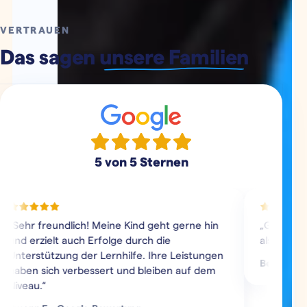
VERTRAUEN
Das sagen
unsere Familien
5 von 5 Sternen
hr freundlich! Meine Kind geht gerne hin
„Gute und profe
 erzielt auch Erfolge durch die
als Schüler seh
erstützung der Lernhilfe. Ihre Leistungen
Benjamin G. · G
en sich verbessert und bleiben auf dem
eau.“