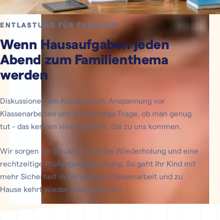
ENTLASTUNG FÜR FAMILIEN
Wenn Hausaufgaben jeden
Abend zum Familienthema
werden
Diskussionen am Küchentisch, Anspannung vor
Klassenarbeiten und die ständige Frage, ob man genug
tut - das kennen viele Familien, die zu uns kommen.
Wir sorgen für Struktur, gezielte Wiederholung und eine
rechtzeitige Prüfungsvorbereitung. So geht Ihr Kind mit
mehr Sicherheit in die nächste Klassenarbeit und zu
Hause kehrt wieder mehr Ruhe ein.