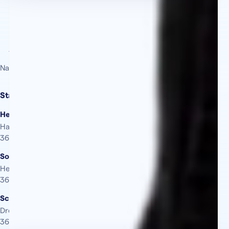
Nachhilfe vor Ort. Persönlich. Inhabergeführt.
Standorte
Heringen
Hauptstraße 13
36266 Heringen (Werra)
Sontra
Herrenstraße 17
36205 Sontra
Schenklengsfeld
Dreienbergstraße 17
36277 Schenklengsfeld