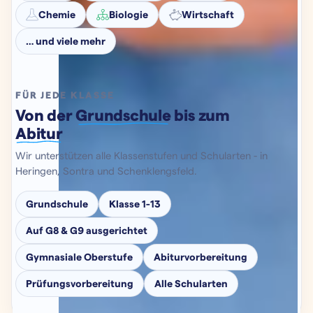
Chemie
Biologie
Wirtschaft
… und viele mehr
FÜR JEDE KLASSE
Von der
Grundschule
bis zum
Abitur
Wir unterstützen alle Klassenstufen und Schularten - in
Heringen, Sontra und Schenklengsfeld.
Grundschule
Klasse 1-13
Auf G8 & G9 ausgerichtet
Gymnasiale Oberstufe
Abiturvorbereitung
Prüfungsvorbereitung
Alle Schularten