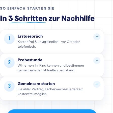
SO EINFACH STARTEN SIE
In
3 Schritten
zur Nachhilfe
Erstgespräch
1
Kostenfrei & unverbindlich - vor Ort oder
telefonisch.
Probestunde
2
Wir lernen Ihr Kind kennen und bestimmen
gemeinsam den aktuellen Lernstand.
Vor Ort, telefonisch oder digital
Gemeinsam starten
Termine flexibel nach Absprache
3
Flexibler Vertrag, Fächerwechsel jederzeit
100 % kostenfrei & unverbindlich
kostenfrei möglich.