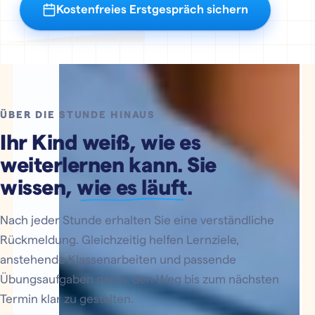
Kostenfreies Erstgespräch sichern
Klare Rückmeldung zum aktuellen Lernstand
Kostenlos & unverbindlich
Sie entscheiden danach in Ruhe
Ab 89 € pro Monat
Fächerwechsel jederzeit kostenfrei
Mo-Do 13:15-19:00 · Fr 13:15-17:00 Uhr
ÜBER DIE STUNDE HINAUS
Ihr Kind weiß, wie es
weiterlernen kann. Sie
wissen,
wie es läuft
.
Nach jeder Stunde erhalten Sie eine verständliche
Rückmeldung. Gleichzeitig helfen Lernziele,
anstehende Klassenarbeiten und passende
Übungsaufgaben dabei, den Weg bis zum nächsten
Termin klar zu gestalten.